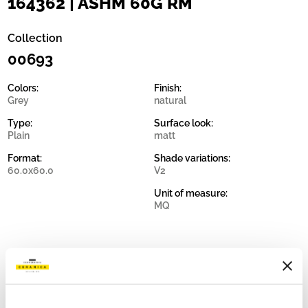
164362 | ASHM 60G RM
Collection
00693
Colors:
Finish:
Grey
natural
Type:
Surface look:
Plain
matt
Format:
Shade variations:
60.0x60.0
V2
Unit of measure:
MQ
Share: