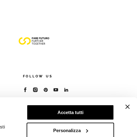
FOLLOW US
© 2026 - Cooperativa Ceramica d’Imola
P.IVA IT00498281203
Accetta tutti
C.F. E REG. IMPR. BO 00286900378
R.E.A. BO 5545
sti
Privacy Policy
—
Cookie policy
—
Preferenze
Personalizza
privacy