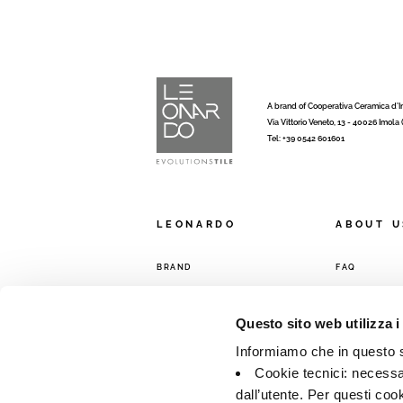
A brand of Cooperativa Ceramica d’
Via Vittorio Veneto, 13 - 40026 Imola
Tel: +39 0542 601601
LEONARDO
ABOUT U
BRAND
FAQ
COMPANY
CONTACTS
COLLECTIONS
SALES NETW
Questo sito web utilizza i
Informiamo che in questo si
Cookie tecnici: necessar
dall’utente. Per questi coo