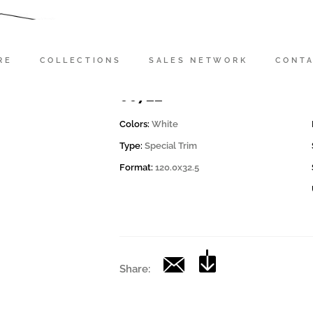
Codice
170639 | OVRC G120W
RE
COLLECTIONS
SALES NETWORK
CONT
Collection
00722
Colors:
White
Type:
Special Trim
Format:
120.0x32.5
Share: