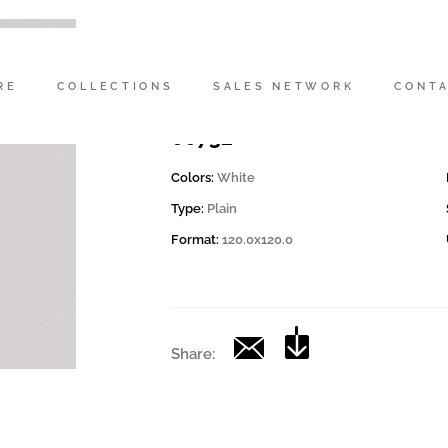
Codice
172477 | ENDL TU120W LL
RE
COLLECTIONS
SALES NETWORK
CONT
Collection
00732
Colors:
White
Type:
Plain
Format:
120.0x120.0
Share: