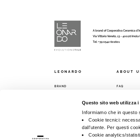
A brand of Cooperativa Ceramica d’
Via Vittorio Veneto, 13 - 40026 Imola
Tel: +39 0542 601601
LEONARDO
ABOUT U
BRAND
FAQ
COMPANY
CONTACTS
Questo sito web utilizza i
COLLECTIONS
SALES NETW
Informiamo che in questo si
Cookie tecnici: necessar
dall’utente. Per questi coo
Cookie analytics/statist