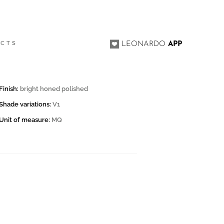
L
ACTS
LEONARDO
APP
Finish:
bright honed polished
Shade variations:
V1
Unit of measure:
MQ