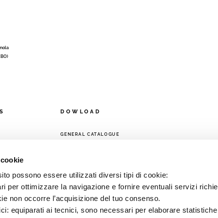
Imola
 (BO)
S
DOWLOAD
GENERAL CATALOGUE
 cookie
ORK
to possono essere utilizzati diversi tipi di cookie:
i per ottimizzare la navigazione e fornire eventuali servizi richie
kie non occorre l’acquisizione del tuo consenso.
ici: equiparati ai tecnici, sono necessari per elaborare statistic