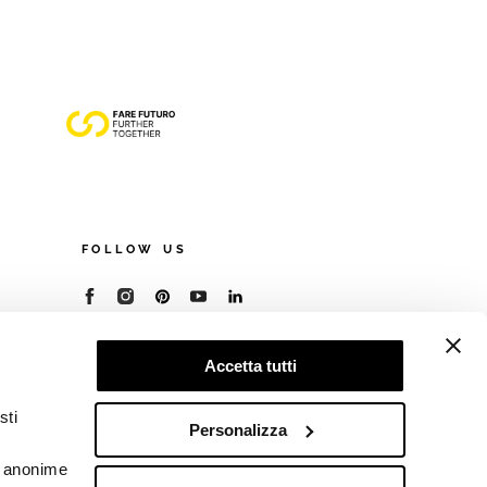
FOLLOW US
© 2026 - Cooperativa Ceramica d’Imola
Accetta tutti
P.IVA IT00498281203
C.F. E REG. IMPR. BO 00286900378
R.E.A. BO 5545
sti
Personalizza
Privacy Policy
—
Cookie policy
—
Preferenze
privacy
he anonime