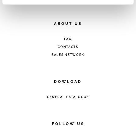
analytics, per i quali non occorre il tuo consenso. Potrai
comunque modificare le tue scelte in qualsiasi momento,
accedendo al link presente nel footer.
ABOUT US
FAQ
CONTACTS
SALES NETWORK
DOWLOAD
GENERAL CATALOGUE
FOLLOW US