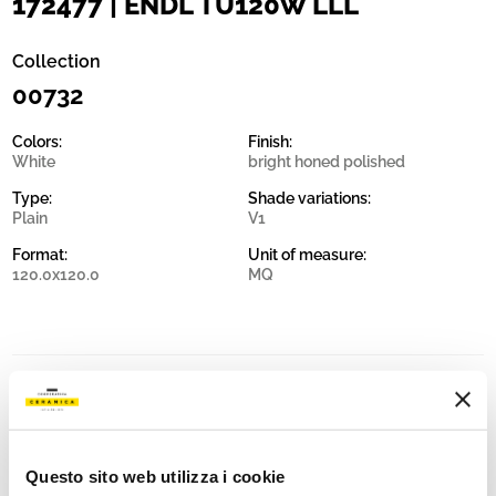
172477 | ENDL TU120W LLL
Collection
00732
Colors:
Finish:
White
bright honed polished
Type:
Shade variations:
Plain
V1
Format:
Unit of measure:
120.0x120.0
MQ
Share:
Questo sito web utilizza i cookie