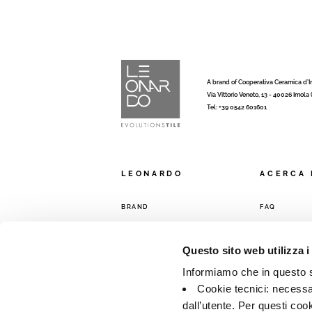
A brand of Cooperativa Ceramica d’
Via Vittorio Veneto, 13 - 40026 Imola
Tel: +39 0542 601601
LEONARDO
ACERCA 
BRAND
FAQ
COLECCIONES
CONTACTO
RED DE VENT
Questo sito web utilizza i
Informiamo che in questo si
Cookie tecnici: necessar
dall’utente. Per questi coo