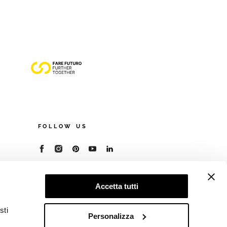
FOLLOW US
© 2026 - Cooperativa Ceramica d’Imola
P.IVA IT00498281203
Accetta tutti
C.F. E REG. IMPR. BO 00286900378
R.E.A. BO 5545
sti
Privacy Policy
—
Cookie policy
—
Preferenze
Personalizza
privacy