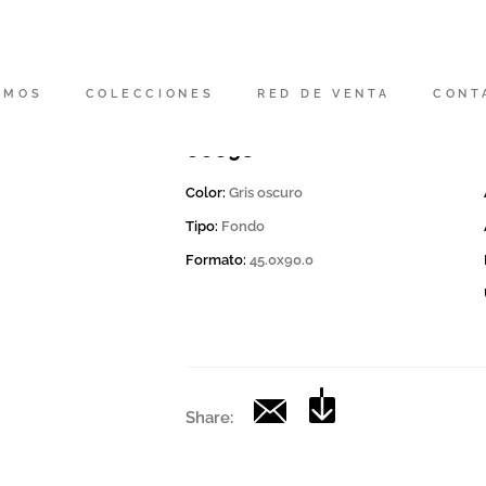
Código
165881 | MOON 49DG RM
OMOS
COLECCIONES
RED DE VENTA
CONT
Colección
00698
Color:
Gris oscuro
Tipo:
Fondo
Formato:
45.0x90.0
Share: