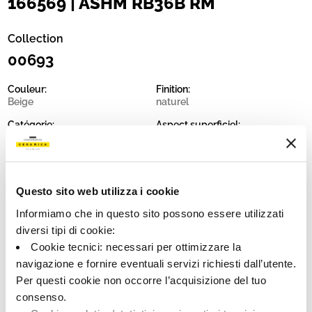
166569 | ASHM RB36B RM
Collection
00693
Couleur:
Finition:
Beige
naturel
Catégorie:
Aspect superficiel:
Fond
mat
Format:
Stonalisation:
30.0x60.0
V2
Questo sito web utilizza i cookie
Unité de measure:
MQ
Informiamo che in questo sito possono essere utilizzati
diversi tipi di cookie:
Cookie tecnici: necessari per ottimizzare la
navigazione e fornire eventuali servizi richiesti dall’utente.
Per questi cookie non occorre l’acquisizione del tuo
Share:
consenso.