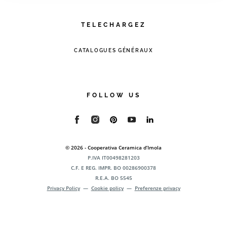
TELECHARGEZ
CATALOGUES GÉNÉRAUX
FOLLOW US
© 2026 - Cooperativa Ceramica d’Imola
P.IVA IT00498281203
C.F. E REG. IMPR. BO 00286900378
R.E.A. BO 5545
Privacy Policy
—
Cookie policy
—
Preferenze privacy