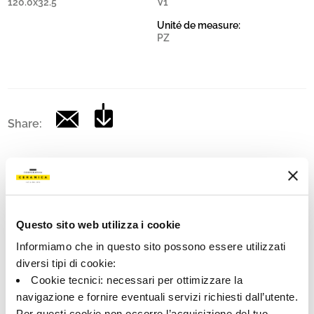
120.0x32.5
V1
Unité de measure:
PZ
Share:
Questo sito web utilizza i cookie
Informiamo che in questo sito possono essere utilizzati
diversi tipi di cookie:
Cookie tecnici: necessari per ottimizzare la
navigazione e fornire eventuali servizi richiesti dall’utente.
A brand of Cooperativa Ceramica d’Imola
Per questi cookie non occorre l’acquisizione del tuo
Via Vittorio Veneto, 13 - 40026 Imola (BO)