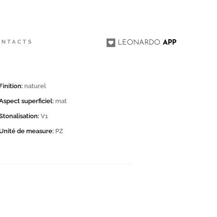
60
ONTACTS
LEONARDO
APP
Finition:
naturel
Aspect superficiel:
mat
Stonalisation:
V1
Unité de measure:
PZ