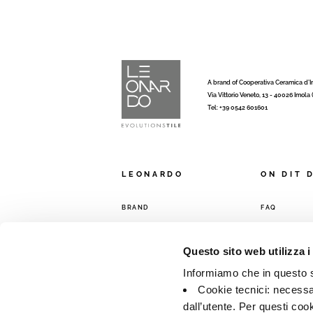
A brand of Cooperativa Ceramica d’
Via Vittorio Veneto, 13 - 40026 Imola
Tel: +39 0542 601601
LEONARDO
ON DIT 
BRAND
FAQ
COLLECTIONS
CONTACTS
RÉSEAU DE 
Questo sito web utilizza i
Informiamo che in questo si
Cookie tecnici: necessar
dall’utente. Per questi coo