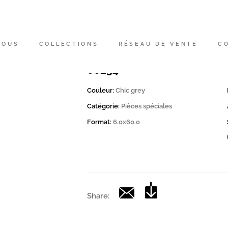
Code
200564 | CD CHICGRE BT
NOUS
COLLECTIONS
RÉSEAU DE VENTE
C
Collection
00234
Couleur:
Chic grey
Catégorie:
Pièces spéciales
Format:
6.0x60.0
Share: