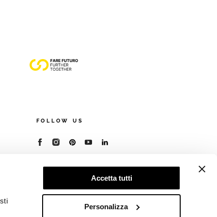
FOLLOW US
© 2026 - Cooperativa Ceramica d’Imola
P.IVA IT00498281203
Accetta tutti
C.F. E REG. IMPR. BO 00286900378
R.E.A. BO 5545
sti
Privacy Policy
—
Cookie policy
—
Preferenze
Personalizza
privacy