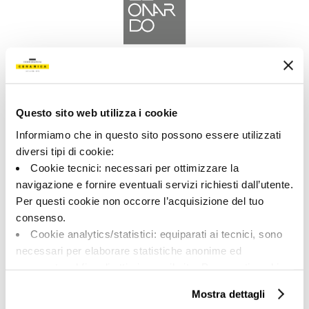
A brand of Cooperativa Ceramica d’Imola
Via Vittorio Veneto, 13 - 40026 Imola (BO)
Tel: +39 0542 601601
Questo sito web utilizza i cookie
Informiamo che in questo sito possono essere utilizzati
diversi tipi di cookie:
Cookie tecnici: necessari per ottimizzare la
navigazione e fornire eventuali servizi richiesti dall’utente.
LEONARDO
Per questi cookie non occorre l’acquisizione del tuo
consenso.
BRAND
Cookie analytics/statistici: equiparati ai tecnici, sono
COLLECTIONS
necessari per elaborare statistiche anonime ed
aggregate, al fine di ottimizzare il sito. Per questi cookie
non occorre l’acquisizione del tuo consenso.
Mostra dettagli
Cookie di profilazione/marketing: sono utilizzati, solo
ON DIT DE NOUS