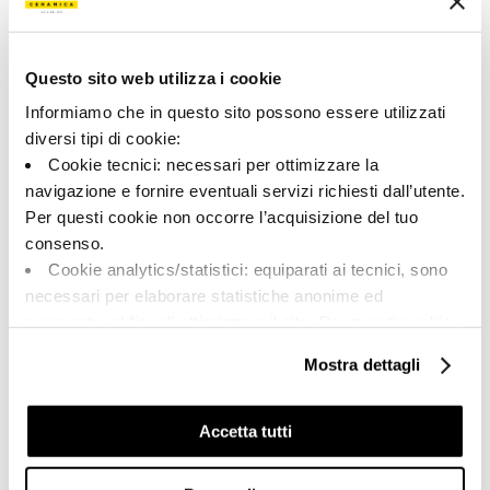
cérame pleine masse.
Questo sito web utilizza i cookie
Informiamo che in questo sito possono essere utilizzati
diversi tipi di cookie:
Cookie tecnici: necessari per ottimizzare la
navigazione e fornire eventuali servizi richiesti dall’utente.
LOVE
Per questi cookie non occorre l’acquisizione del tuo
consenso.
La céramique est le bon choix pour ceux qui
Cookie analytics/statistici: equiparati ai tecnici, sono
aiment les belles choses, mais aussi les objets
necessari per elaborare statistiche anonime ed
fonctionnels et durables.
aggregate, al fine di ottimizzare il sito. Per questi cookie
non occorre l’acquisizione del tuo consenso.
Mostra dettagli
Cookie di profilazione/marketing: sono utilizzati, solo
previo tuo consenso, per esaminare le tue abitudini di
navigazione e mostrarti quindi avvisi pubblicitari mirati, in
Accetta tutti
linea con le tue preferenze.
Ti chiediamo di effettuare le tue scelte sull’utilizzo dei