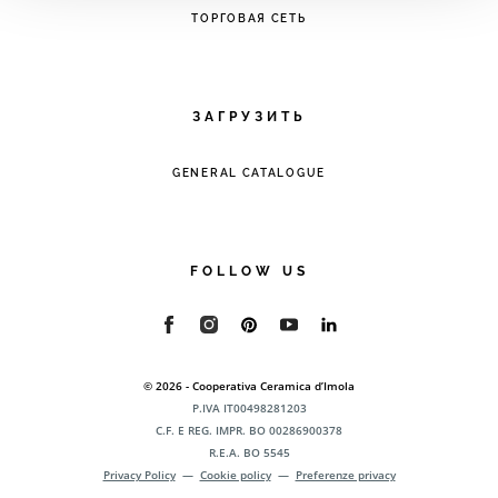
ТОРГОВАЯ СЕТЬ
ЗАГРУЗИТЬ
GENERAL CATALOGUE
FOLLOW US
© 2026 - Cooperativa Ceramica d’Imola
P.IVA IT00498281203
C.F. E REG. IMPR. BO 00286900378
R.E.A. BO 5545
Privacy Policy
—
Cookie policy
—
Preferenze privacy