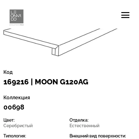
Код
169216 | MOON G120AG
Коллекция
00698
Цвет:
Отделка:
Серебристый
Естественный
Типология:
Внешний вид поверхности: