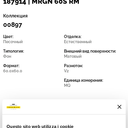
187914 | MRGN 60S RM
Коллекция
00897
Цвет:
Отделка:
Песочный
Естественный
Типология:
Внешний вид поверхности:
Фон
Матовый
Формат:
Разнотон:
60.0x60.0
V2
Единица измерения:
MQ
Share:
Questo sito web utilizza i cookie