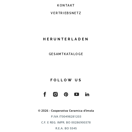
KONTAKT
VERTRIEBSNETZ
HERUNTERLADEN
GESAMTKATALOGE
FOLLOW US
© 2026 - Cooperativa Ceramica d’Imola
P.IVA IT00498281203
C.F. E REG. IMPR. BO 00286900378
R.E.A. BO 5545