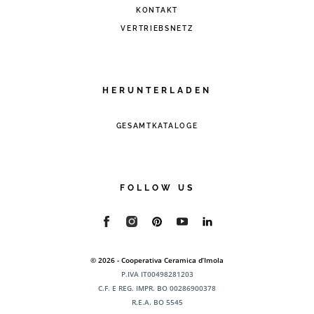
KONTAKT
VERTRIEBSNETZ
HERUNTERLADEN
GESAMTKATALOGE
FOLLOW US
© 2026 - Cooperativa Ceramica d’Imola
P.IVA IT00498281203
C.F. E REG. IMPR. BO 00286900378
R.E.A. BO 5545